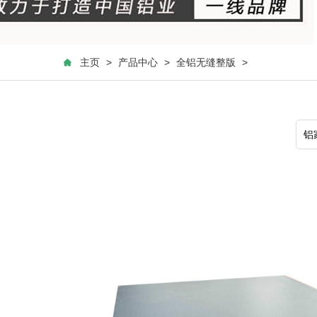
主页
>
产品中心
>
全铝无缝整版
>
铝