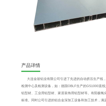
产品详情
大连金玻铝业有限公司引进了先进的自动挤压生产线，采
检测中心及检测设备，如：德国OBLF生产的GS1000
铝型材、工业用铝型材、家居装饰用铝型材等。有阳极氧化、
标准。同时公司引进的铝合金深加工设备和加工技术，满