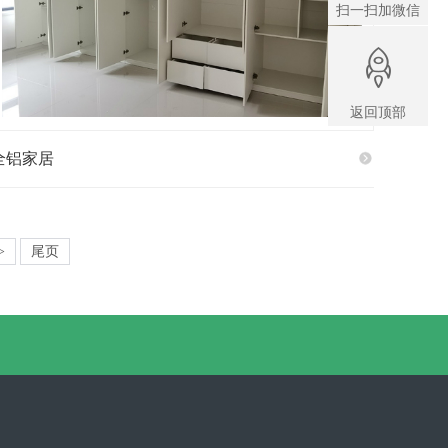
扫一扫加微信
返回顶部
全铝家居
>
尾页