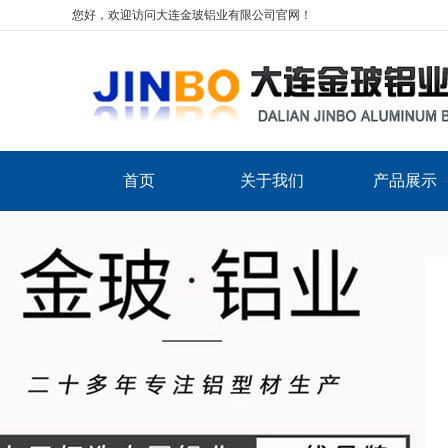
您好，欢迎访问大连金玻铝业有限公司官网！
首页
关于我们
产品展示