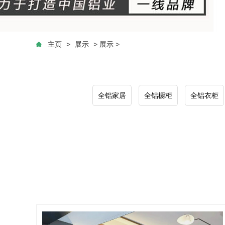
主页
>
展示
> 展示 >
全铝家居
全铝橱柜
全铝衣柜